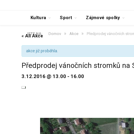
Kultura
Sport
Zájmové spolky
»
»
Domov
Akce
Předprodej vánočních stro
JSTE NA:
« All Akce
akce již proběhla.
Předprodej vánočních stromků na 
3.12.2016 @ 13.00
-
16.00