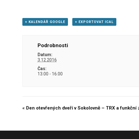
+ KALENDÁŘ GOOGLE
+ EXPORTOVAT ICAL
Podrobnosti
Datum:
3.12.2016
Čas:
13.00 - 16.00
«
Den otevřených dveří v Sokolovně – TRX a funkční
Navigace
pro
Akce