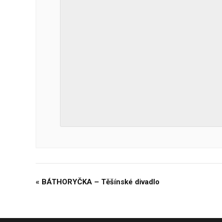
«
BÁTHORYČKA – Těšínské divadlo
Navigace
pro
Akce