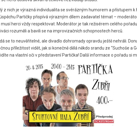
dý z nich je výrazná individualita se svérázným humorem a přístupem k 
. K úspěchu Partičky přispívá výrazným dílem zadavatel témat – moderáto
ré musí herci vždy respektovat. Moderátor je tak režisérem celého pořa
í diváci rozuměli a bavili se na improvizačních schopnostech herců.
á se to neuvěřitelné, ale divadlo dohromady opravdu ještě nehráli. Donu
nečnou příležitost vidět, jak si konečně dělá někdo srandu ze “Suchoše a 
idíte na vlastní oči v představení Partička! Další informace o pořadu si