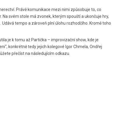
herectví. Právě komunikace mezi nimi způsobuje to, co
r. Na svém stole má zvonek, kterým spouští a ukončuje hry,
du. Udává tempo a zároveň plní úlohu rozhodčího. Kromě toho
tila je k tomu až Partička – improvizační show, kde je
Geni“, konkrétně tedy jejich kolegové Igor Chmela, Ondřej
 můžete přečíst na následujícím odkazu.