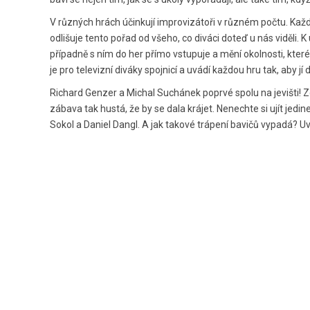
V různých hrách účinkují improvizátoři v různém počtu. Kaž
odlišuje tento pořad od všeho, co diváci doteď u nás viděli
případně s ním do her přímo vstupuje a mění okolnosti, kte
je pro televizní diváky spojnicí a uvádí každou hru tak, aby j
Richard Genzer a Michal Suchánek poprvé spolu na jevišti! Zd
zábava tak hustá, že by se dala krájet. Nenechte si ujít jedi
Sokol a Daniel Dangl. A jak takové trápení bavičů vypadá? Uv