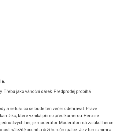
ale.
ky. Třeba jako vánoční dárek. Předprodej probíhá
ody a netuší, co se bude ten večer odehrávat. Právě
 okamžiku, které vzniká přímo před kamerou. Herci se
ta jednotlivých her, je moderátor. Moderátor má za úkol herce
nost náležitě ocenit a drží hercům palce. Je v tom s nimi a