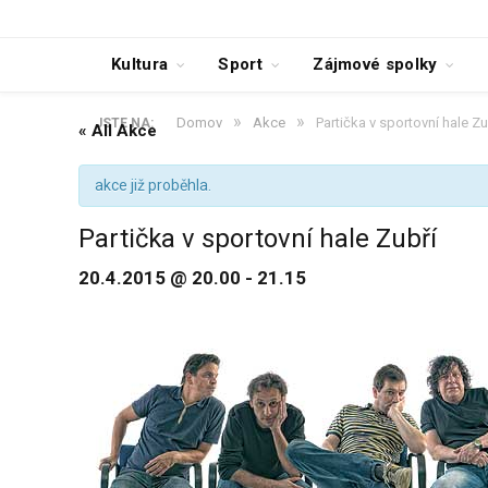
Kultura
Sport
Zájmové spolky
»
»
Domov
Akce
Partička v sportovní hale Zu
JSTE NA:
« All Akce
akce již proběhla.
Partička v sportovní hale Zubří
20.4.2015 @ 20.00
-
21.15