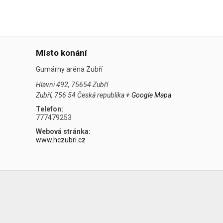
Místo konání
Gumárny aréna Zubří
Hlavni 492, 75654 Zubří
Zubří
,
756 54
Česká republika
+ Google Mapa
Telefon:
777479253
Webová stránka:
www.hczubri.cz