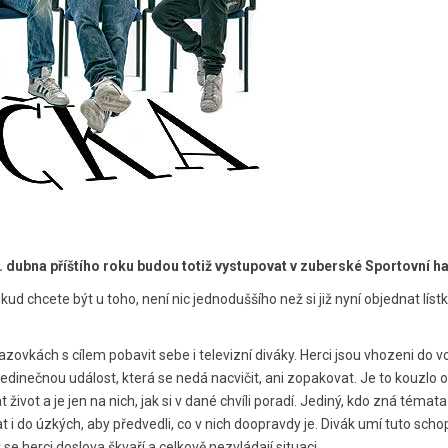
. dubna příštího roku budou totiž vystupovat v zuberské Sportovní h
 chcete být u toho, není nic jednoduššího než si již nyní objednat líst
zovkách s cílem pobavit sebe i televizní diváky. Herci jsou vhozeni do v
jedinečnou událost, která se nedá nacvičit, ani zopakovat. Je to kouzlo
život a je jen na nich, jak si v dané chvíli poradí. Jediný, kdo zná téma
i do úzkých, aby předvedli, co v nich doopravdy je. Divák umí tuto schop
ž se herci doslova škvaří a celkově nezvládají situaci.