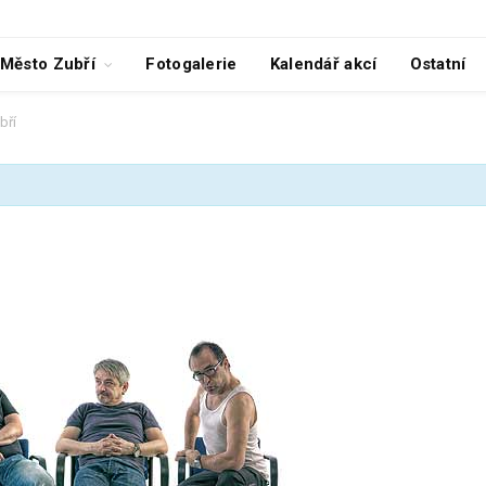
Město Zubří
Fotogalerie
Kalendář akcí
Ostatní
bří