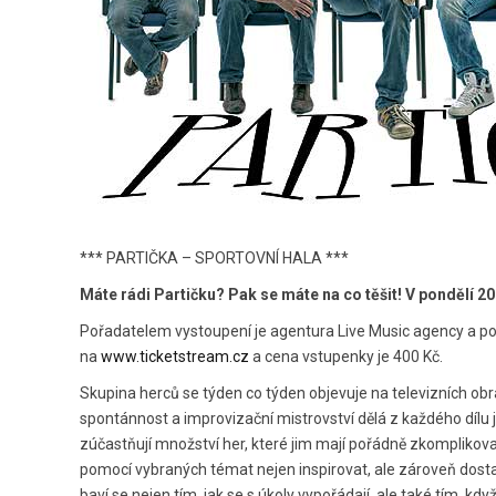
*** PARTIČKA – SPORTOVNÍ HALA ***
Máte rádi Partičku? Pak se máte na co těšit! V pondělí 20
Pořadatelem vystoupení je agentura Live Music agency a pokud
na
www.ticketstream.cz
a cena vstupenky je 400 Kč.
Skupina herců se týden co týden objevuje na televizních obra
spontánnost a improvizační mistrovství dělá z každého dílu 
zúčastňují množství her, které jim mají pořádně zkomplikovat 
pomocí vybraných témat nejen inspirovat, ale zároveň dostat 
baví se nejen tím, jak se s úkoly vypořádají, ale také tím, kdy