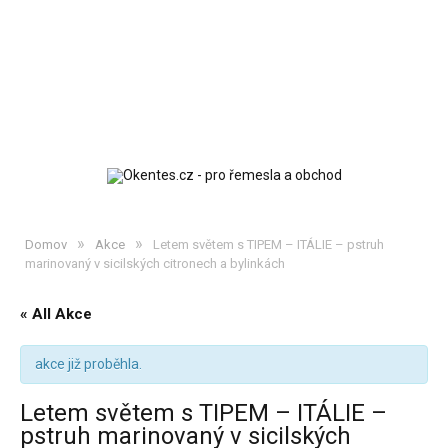
»
»
Domov
Akce
Letem světem s TIPEM – ITÁLIE – pstruh
marinovaný v sicilských citronech a bylinkách
« All Akce
akce již proběhla.
Letem světem s TIPEM – ITÁLIE –
pstruh marinovaný v sicilských