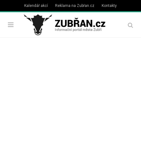
Kalendář akcí
Reklama na Zubřan.cz
Kontakty