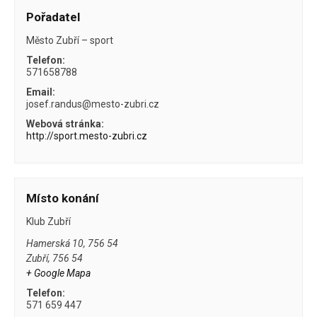
Pořadatel
Město Zubří – sport
Telefon:
571658788
Email:
josef.randus@mesto-zubri.cz
Webová stránka:
http://sport.mesto-zubri.cz
Místo konání
Klub Zubří
Hamerská 10, 756 54
Zubří
,
756 54
+ Google Mapa
Telefon:
571 659 447