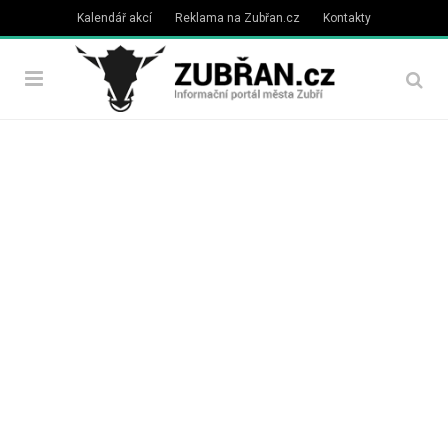
Kalendář akcí
Reklama na Zubřan.cz
Kontakty