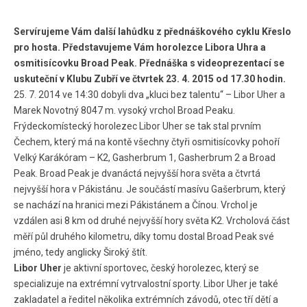
Servírujeme Vám další lahůdku z přednáškového cyklu Křeslo
pro hosta. Představujeme Vám horolezce Libora Uhra a
osmitisícovku Broad Peak. Přednáška s videoprezentací se
uskuteční v Klubu Zubří ve čtvrtek 23. 4. 2015 od 17.30 hodin.
25. 7. 2014 ve 14:30 dobyli dva „kluci bez talentu“ – Libor Uher a
Marek Novotný 8047 m. vysoký vrchol Broad Peaku.
Frýdeckomístecký horolezec Libor Uher se tak stal prvním
Čechem, který má na kontě všechny čtyři osmitisícovky pohoří
Velký Karákóram – K2, Gasherbrum 1, Gasherbrum 2 a Broad
Peak. Broad Peak je dvanáctá nejvyšší hora světa a čtvrtá
nejvyšší hora v Pákistánu. Je součástí masívu Gašerbrum, který
se nachází na hranici mezi Pákistánem a Čínou. Vrchol je
vzdálen asi 8 km od druhé nejvyšší hory světa K2. Vrcholová část
měří půl druhého kilometru, díky tomu dostal Broad Peak své
jméno, tedy anglicky Široký štít.
Libor Uher
je aktivní sportovec, český horolezec, který se
specializuje na extrémní vytrvalostní sporty. Libor Uher je také
zakladatel a ředitel několika extrémních závodů, otec tří dětí a