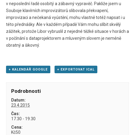
v neposlední řadě osobitý a zábavný vypravěč. Pakliže jsem u
Souboje klavírních improvizátorů slibovala překvapení,
improvizaci a nečekaná vyústění, mohu vlastně totéž napsat i u
této přednášky. Ale v každém případě Vám mohu slíbit skvělý
zážitek, protože Libor vybruslil z nejedné těžké situace v horách a
v počínání s dataprojektorem a mluveným slovem je neméně
obratný a šikovný.
+ KALENDÁŘ GOOGLE
+ EXPORTOVAT ICAL
Podrobnosti
Datum:
23.4.2015
Čas:
17.30 - 19.30
Cena:
Kč50