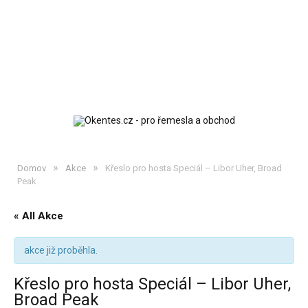
»
»
Domov
Akce
Křeslo pro hosta Speciál – Libor Uher, Broad
Peak
« All Akce
akce již proběhla.
Křeslo pro hosta Speciál – Libor Uher,
Broad Peak