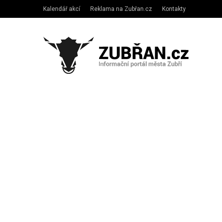
Kalendář akcí
Reklama na Zubřan.cz
Kontakty