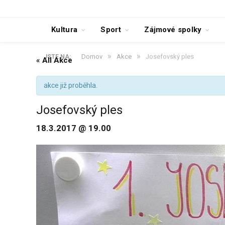
Kultura
Sport
Zájmové spolky
»
»
Domov
Akce
Josefovský ples
JSTE NA:
« All Akce
akce již proběhla.
Josefovský ples
18.3.2017 @ 19.00