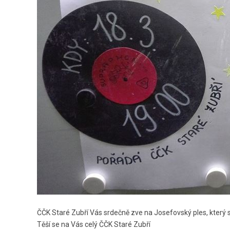
ČČK Staré Zubří Vás srdečně zve na Josefovský ples, kter
Těší se na Vás celý ČČK Staré Zubří