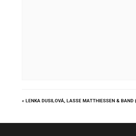
«
LENKA DUSILOVÁ, LASSE MATTHIESSEN & BAND (
Navigace
pro
Akce