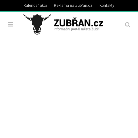
Kalendář akcí
Reklama na Zubřan.cz
Kontakty