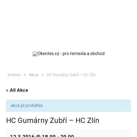
»
»
Domov
Akce
HC Gumárny Zubří – HC Zlín
« All Akce
akce již proběhla.
HC Gumárny Zubří – HC Zlín
12.3.2016 @ 18.00
-
20.00