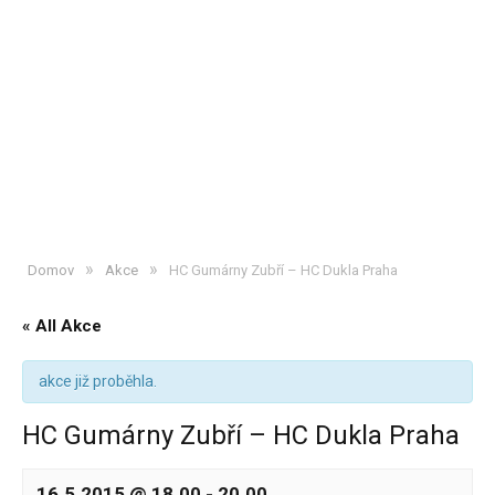
»
»
Domov
Akce
HC Gumárny Zubří – HC Dukla Praha
« All Akce
akce již proběhla.
HC Gumárny Zubří – HC Dukla Praha
16.5.2015 @ 18.00
-
20.00