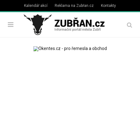
Kalendář akcí
Reklama na Zubřan.cz
Kontakty