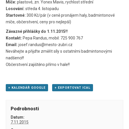
Míče:
plastové, zn. Yonex Mavis, rychlost střední
Losování:
středa 4. listopadu
Startovné:
300 Kč/pár (v ceně pronájem haly, badmintonové
míče, občerstvení, ceny pro nejlepší)
Závazné přihlášky do 1.11.2015!!
Kontakt:
Pepa Randus, mobil: 725 900 767
Email:
josef.randus@mesto-zubri.cz
Neváhejte a přijďte změřit síly s ostatními badmintonovými
nadšenci!!
Občerstvení zajištěno přímo v hale!!
+ KALENDÁŘ GOOGLE
+ EXPORTOVAT ICAL
Podrobnosti
Datum:
7.11.2015