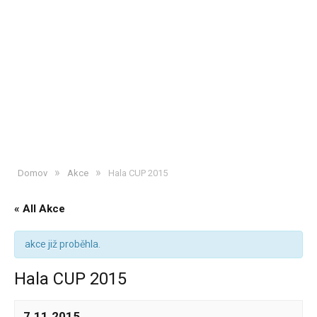
»
»
Domov
Akce
Hala CUP 2015
« All Akce
akce již proběhla.
Hala CUP 2015
7.11.2015