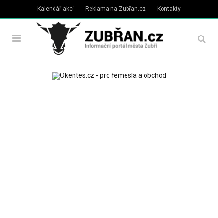
Kalendář akcí
Reklama na Zubřan.cz
Kontakty