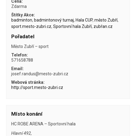
Cena:
Zdarma
Štítky Akce:
badminton
,
badmintonový turnaj
,
Hala CUP
,
město Zubří
,
sport.mesto-zubri.cz
,
Sportovní hala Zubří
,
zubřan.cz
Pořadatel
Město Zubří – sport
Telefon:
571658788
Email:
josef.randus@mesto-zubri.cz
Webová stránka:
http://sport.mesto-zubri.cz
Místo konání
HC ROBE ARENA – Sportovní hala
Hlavní 492,