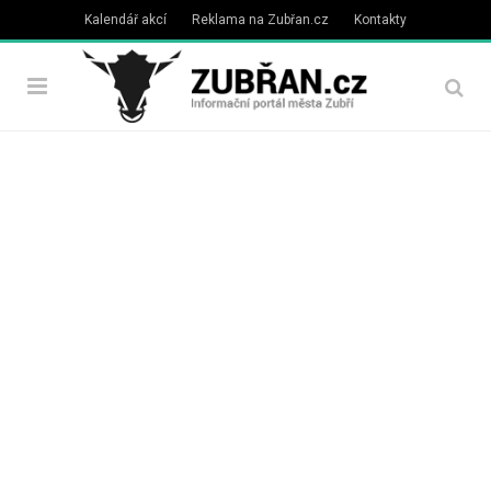
Kalendář akcí
Reklama na Zubřan.cz
Kontakty