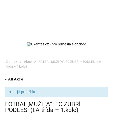
»
»
Domov
Akce
FOTBAL MUŽI “A”: FC ZUBŘÍ – PODLESÍ (I.A
třída – 1.kolo)
« All Akce
akce již proběhla.
FOTBAL MUŽI “A”: FC ZUBŘÍ –
PODLESÍ (I.A třída – 1.kolo)