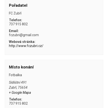
Pořadatel
FC Zubří
Telefon:
737 915 802
Email:
fczubri@gmail.com
Webová stránka:
http://www.fczubri.cz/
Místo konání
Fotbalka
Sídlištní 491
Zubří
,
75654
+ Google Mapa
Telefon:
737 915 802