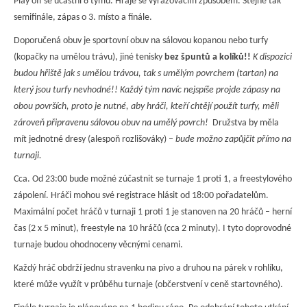
Play off se účastní 8 týmů. Hraje se vyřazovacím způsobem. Stejně tak
semifinále, zápas o 3. místo a finále.
Doporučená obuv je sportovní obuv na sálovou kopanou nebo turfy
(kopačky na umělou trávu), jiné tenisky
bez špuntů a kolíků!!
K dispozici
budou hřiště jak s umělou trávou, tak s umělým povrchem (tartan) na
který jsou turfy nevhodné!! Každý tým navíc nejspíše projde zápasy na
obou površích, proto je nutné, aby hráči, kteří chtějí použít turfy, měli
zároveň
připravenu sálovou obuv na umělý povrch!
Družstva by měla
mít jednotné dresy (alespoň rozlišováky) –
bude možno zapůjčit přímo na
turnaji.
Cca. Od 23:00 bude možné zúčastnit se turnaje 1 proti 1, a freestylového
zápolení. Hráči mohou své registrace hlásit od 18:00 pořadatelům.
Maximální počet hráčů v turnaji 1 proti 1 je stanoven na 20 hráčů – herní
čas (2 x 5 minut), freestyle na 10 hráčů (cca 2 minuty). I tyto doprovodné
turnaje budou ohodnoceny věcnými cenami.
Každý hráč obdrží jednu stravenku na pivo a druhou na párek v rohlíku,
které může využít v průběhu turnaje (občerstvení v ceně startovného).