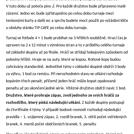
J
V tuto dobu už poteče pivo
. Pro každé družstvo bude připraveno malé
zázemí. Jedno wc bude zpřístupněno po celou dobu turnaje mezi
tenisovými kurty a další wc a sprchy budete moct použít po vyžádání klíče
u obsluhy stánku TIP CAFE po celou dobu turnaje.
Turnaj ve fotbale 4 + 1 bude probíhat na 3 hřištích souběžně. Hrací čas je
upraven na 2 x 12 minut s výměnou stran a to v průběhu celého turnaje
od základní skupiny až po finále. Hráči se střídají hokejovým způsobem od
poloviny hřiště. Hraje se na auty, které se kopou. Rohové kopy budou
zahrávány standardně. Jednotlivé týmy v základní skupině obdrží 3 body
za výhru, 1 bod za remízu. Při nerozhodném stavu se utkání rozhoduje
kopáním třech penalt, přičemž jeden hráč může kopat opakovaně
penaltu až po ukončení jedné série. Vítězné družstvo obdrží navíc 1 bod.
Družstvo, které prohraje zápas, zvolí jednoho ze svých hráčů za
rozhodčího, který píská následující utkání.
Z každé skupiny postupují
do čtvrtfinále 4 týmy. V případě bodové rovnosti rozhodují následující
pravidla – 1. vzájemný zápas, 2. rozdíl branek, 3. větší počet vstřelených
.
branek, 4. menší počet obdržených branek, 5. penalty