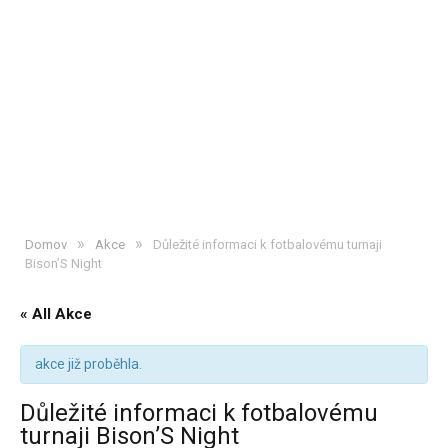
»
»
Domov
Akce
Důležité informaci k fotbalovému turnaji
Bison’S Night
« All Akce
akce již proběhla.
Důležité informaci k fotbalovému
turnaji Bison’S Night