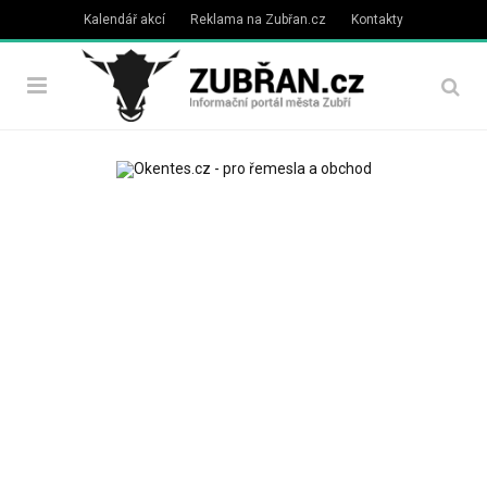
Kalendář akcí
Reklama na Zubřan.cz
Kontakty