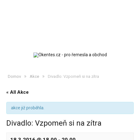
»
»
Domov
Akce
Divadlo: Vzpomeň si na zítra
« All Akce
akce již proběhla.
Divadlo: Vzpomeň si na zítra
18.3.2016 @ 18.00
-
20.00