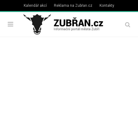
Kalendář akcí
Reklama na Zubřan.cz
Kontakty