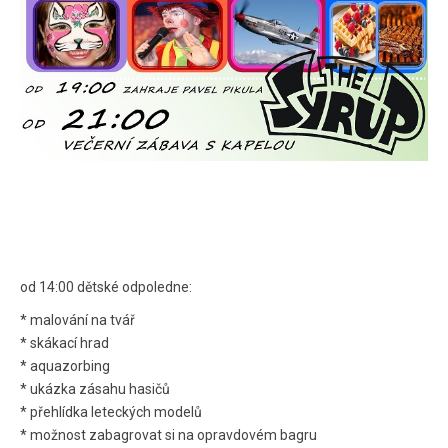
od 14:00 dětské odpoledne:
* malování na tvář
* skákací hrad
* aquazorbing
* ukázka zásahu hasičů
* přehlídka leteckých modelů
* možnost zabagrovat si na opravdovém bagru