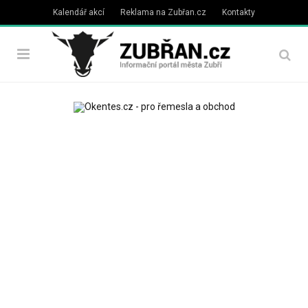
Kalendář akcí
Reklama na Zubřan.cz
Kontakty