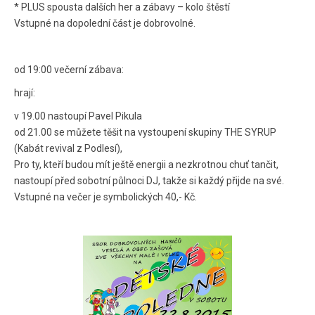
* PLUS spousta dalších her a zábavy – kolo štěstí
Vstupné na dopolední část je dobrovolné.
od 19:00 večerní zábava:
hrají:
v 19.00 nastoupí Pavel Pikula
od 21.00 se můžete těšit na vystoupení skupiny THE SYRUP
(Kabát revival z Podlesí),
Pro ty, kteří budou mít ještě energii a nezkrotnou chuť tančit,
nastoupí před sobotní půlnoci DJ, takže si každý přijde na své.
Vstupné na večer je symbolických 40,- Kč.