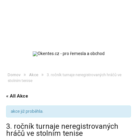
»
»
Domov
Akce
3. ročník turnaje neregistrovaných hráčů ve
stolním tenise
« All Akce
akce již proběhla.
3. ročník turnaje neregistrovaných
hráčů ve stolním tenise