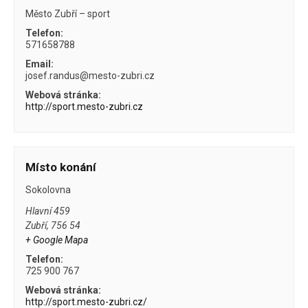
Město Zubří – sport
Telefon:
571658788
Email:
josef.randus@mesto-zubri.cz
Webová stránka:
http://sport.mesto-zubri.cz
Místo konání
Sokolovna
Hlavní 459
Zubří
,
756 54
+ Google Mapa
Telefon:
725 900 767
Webová stránka:
http://sport.mesto-zubri.cz/