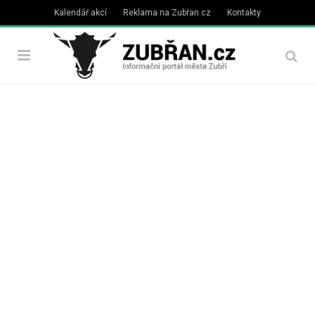
Kalendář akcí
Reklama na Zubřan.cz
Kontakty