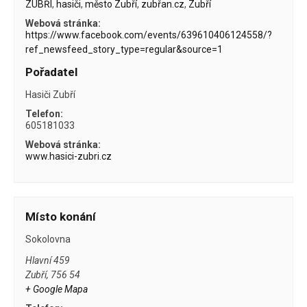
ZUBŘÍ
,
hasiči
,
město Zubří
,
zubřan.cz
,
Zubří
Webová stránka:
https://www.facebook.com/events/639610406124558/?
ref_newsfeed_story_type=regular&source=1
Pořadatel
Hasiči Zubří
Telefon:
605181033
Webová stránka:
www.hasici-zubri.cz
Místo konání
Sokolovna
Hlavní 459
Zubří
,
756 54
+ Google Mapa