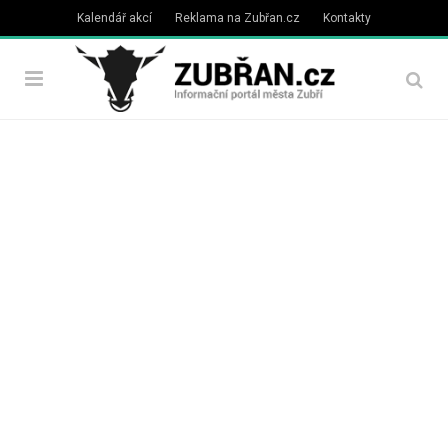
Kalendář akcí
Reklama na Zubřan.cz
Kontakty